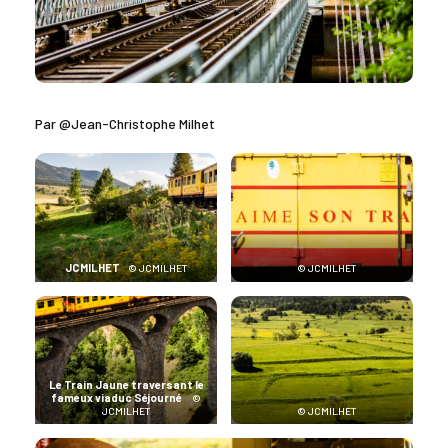
Par @Jean-Christophe Milhet
JCMILHET
© JCMILHET
© JCMILHET
Le Train Jaune traversant le
fameux viaduc Séjourné
©
JCMILHET
© JCMILHET