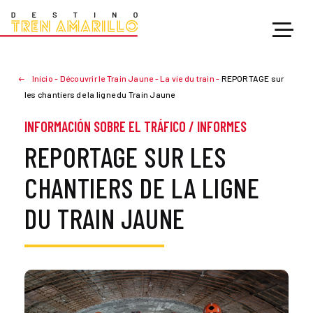
Inicio
-
Découvrir le Train Jaune
-
La vie du train
-
REPORTAGE sur
les chantiers de la ligne du Train Jaune
INFORMACIÓN SOBRE EL TRÁFICO
/
INFORMES
REPORTAGE SUR LES
CHANTIERS DE LA LIGNE
DU TRAIN JAUNE