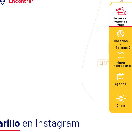
Encontrar
Reservar
vuestro
viaje
Horarios
e
informació
Mapa
interactivo
Agenda
Clima
rillo
en Instagram