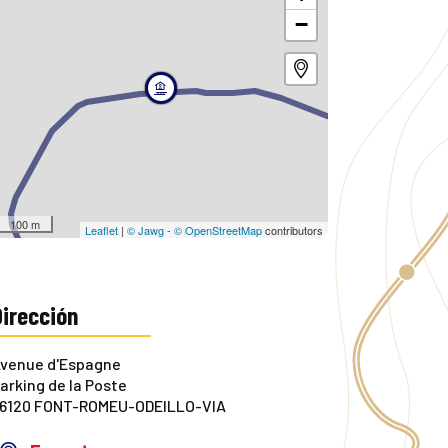
−
100 m
Leaflet
|
© Jawg
-
© OpenStreetMap
contributors
Dirección
venue d'Espagne
arking de la Poste
6120 FONT-ROMEU-ODEILLO-VIA