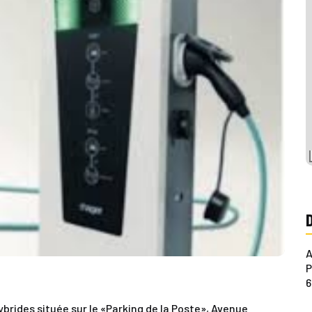
A
P
6
brides située sur le «Parking de la Poste», Avenue