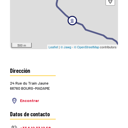
500 m
Leaflet
|
© Jawg
-
© OpenStreetMap
contributors
Dirección
24 Rue du Train Jaune
66760 BOURG-MADAME
Encontrar
Datos de contacto
+33 6 12 33 12 58