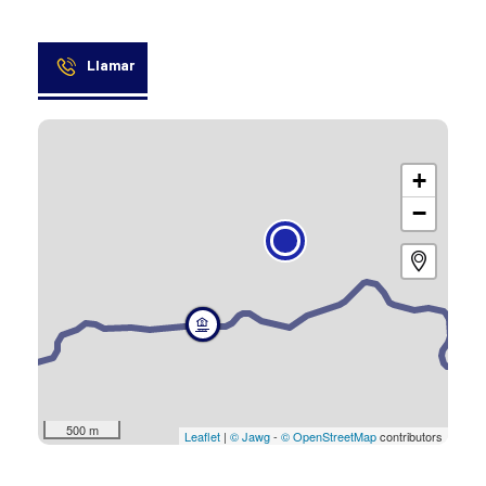
Llamar
+
−
500 m
Leaflet
|
© Jawg
-
© OpenStreetMap
contributors