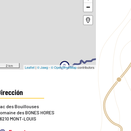
−
2 km
Leaflet
|
© Jawg
-
© OpenStreetMap
contributors
Dirección
ac des Bouillouses
omaine des BONES HORES
6210 MONT-LOUIS