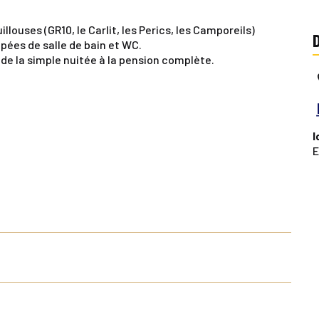
louses (GR10, le Carlit, les Perics, les Camporeils)
pées de salle de bain et WC.
e la simple nuitée à la pension complète.
I
E