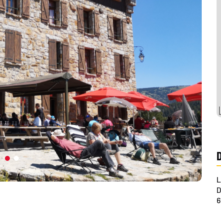
L
D
6