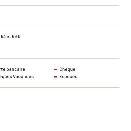
 63 et 69 €
rte bancaire
Chèque
èques Vacances
Espèces