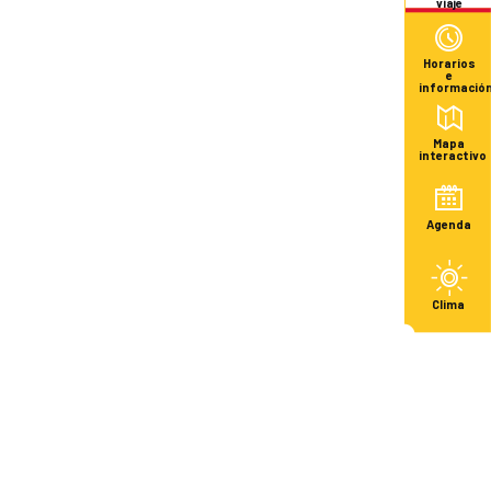
viaje
Horarios
e
informació
Mapa
interactivo
Agenda
Clima