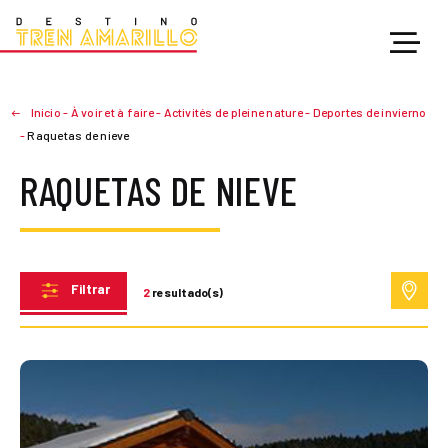
Inicio
-
À voir et à faire
-
Activités de pleine nature
-
Deportes de invierno
-
Raquetas de nieve
RAQUETAS DE NIEVE
Filtrar
2
resultado(s)