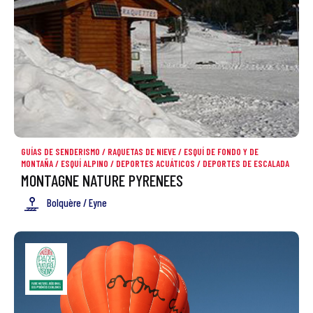
GUÍAS DE SENDERISMO
/
RAQUETAS DE NIEVE
/
ESQUÍ DE FONDO Y DE
MONTAÑA
/
ESQUÍ ALPINO
/
DEPORTES ACUÁTICOS
/
DEPORTES DE ESCALADA
MONTAGNE NATURE PYRENEES
Bolquère / Eyne