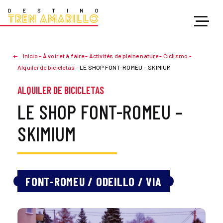
Inicio
-
À voir et à faire
-
Activités de pleine nature
-
Ciclismo
-
Alquiler de bicicletas
-
LE SHOP FONT-ROMEU – SKIMIUM
ALQUILER DE BICICLETAS
LE SHOP FONT-ROMEU –
SKIMIUM
FONT-ROMEU / ODEILLO / VIA