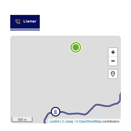
Llamar
+
−
500 m
Leaflet
|
© Jawg
-
© OpenStreetMap
contributors