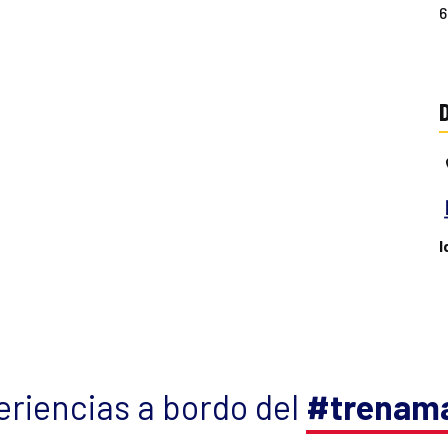
6
I
riencias a bordo del
#trenama