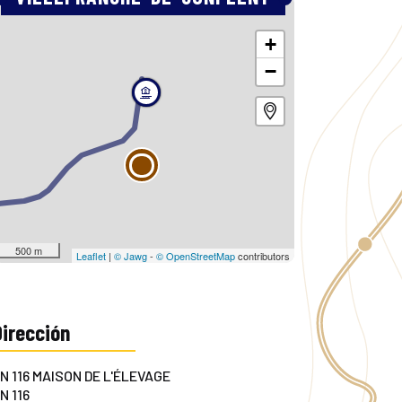
+
−
500 m
Leaflet
|
© Jawg
-
© OpenStreetMap
contributors
Dirección
N 116 MAISON DE L'ÉLEVAGE
N 116