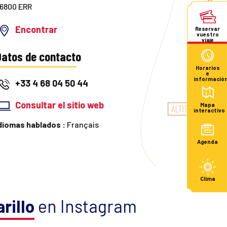
6800 ERR
Encontrar
Reservar
vuestro
viaje
Datos de contacto
Horarios
e
informació
+33 4 68 04 50 44
Consultar el sitio web
Mapa
interactivo
diomas hablados :
Français
Agenda
Clima
rillo
en Instagram