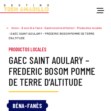
Inicio
-
À voir et à faire
-
Gastronomie et terroir
-
Productos locales
-
GAEC SAINT AOULARY – FREDERIC BOSOM POMME DE TERRE
D’ALTITUDE
PRODUCTOS LOCALES
GAEC SAINT AOULARY –
FREDERIC BOSOM POMME
DE TERRE D’ALTITUDE
BÉNA-FANÈS