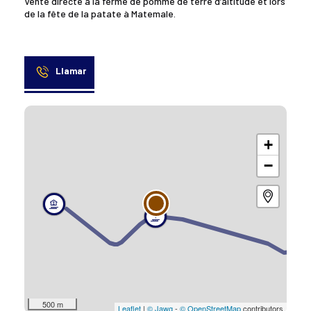
Vente directe à la ferme de pomme de terre d’altitude et lors
de la fête de la patate à Matemale.
Llamar
+
−
500 m
Leaflet
|
© Jawg
-
© OpenStreetMap
contributors