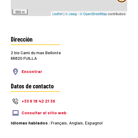
500 m
Leaflet
|
© Jawg
-
© OpenStreetMap
contributors
Dirección
2 bis Cami du mas Bellonte
66820 FUILLA
Encontrar
Datos de contacto
+33 6 18 42 21 39
Consultar el sitio web
Idiomas hablados :
Français, Anglais, Espagnol