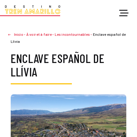
Inicio
-
À voir et à faire
-
Les incontournables
-
Enclave español de
Llívia
ENCLAVE ESPAÑOL DE
LLÍVIA