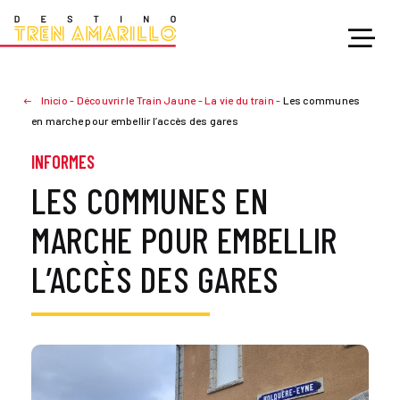
Inicio
-
Découvrir le Train Jaune
-
La vie du train
-
Les communes
en marche pour embellir l’accès des gares
INFORMES
LES COMMUNES EN
MARCHE POUR EMBELLIR
L’ACCÈS DES GARES