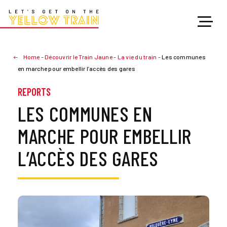
Home
-
Découvrir le Train Jaune
-
La vie du train
-
Les communes
en marche pour embellir l’accès des gares
REPORTS
LES COMMUNES EN
MARCHE POUR EMBELLIR
L’ACCÈS DES GARES