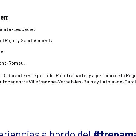
 en:
Sainte-Léocadie;
ol Rigat y Saint Vincent;
te;
Font-Romeu.
 liO durante este periodo. Por otra parte, y a petición de la Re
autocar entre Villefranche-Vernet-les-Bains y Latour-de-Carol
riencias a bordo del
#trenama