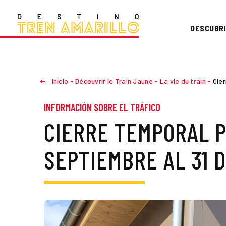
DESCUBRI
Inicio
-
Découvrir le Train Jaune
-
La vie du train
-
Cie
INFORMACIÓN SOBRE EL TRÁFICO
CIERRE TEMPORAL P
SEPTIEMBRE AL 31 