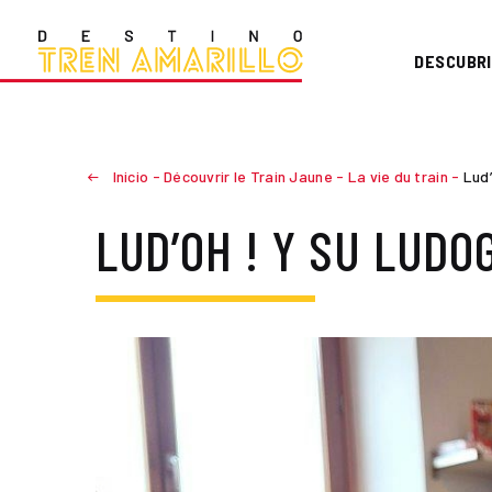
DESCUBRI
Inicio
-
Découvrir le Train Jaune
-
La vie du train
-
Lud’
LUD’OH ! Y SU LUD