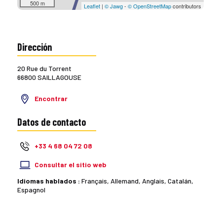
500 m
Leaflet
|
© Jawg
-
© OpenStreetMap
contributors
Dirección
20 Rue du Torrent
66800 SAILLAGOUSE
Encontrar
Datos de contacto
+33 4 68 04 72 08
Consultar el sitio web
Idiomas hablados :
Français, Allemand, Anglais, Catalán,
Espagnol