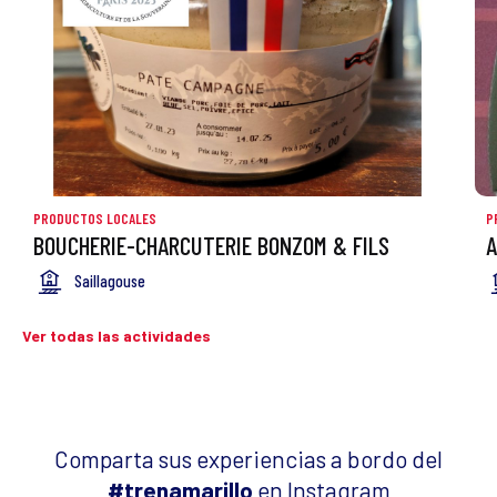
PRODUCTOS LOCALES
P
BOUCHERIE-CHARCUTERIE BONZOM & FILS
A
Saillagouse
Ver todas las actividades
Comparta sus experiencias a bordo del
#trenamarillo
en Instagram