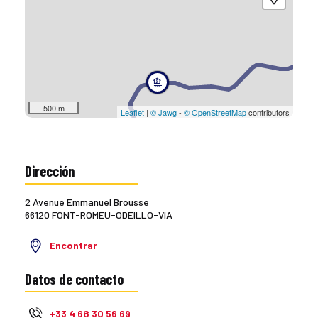
500 m
Leaflet
|
© Jawg
-
© OpenStreetMap
contributors
Dirección
2 Avenue Emmanuel Brousse
66120 FONT-ROMEU-ODEILLO-VIA
Encontrar
Datos de contacto
+33 4 68 30 56 69