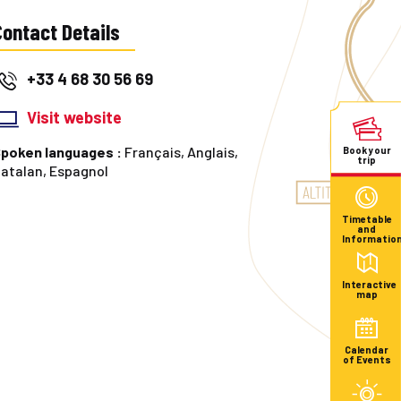
Contact Details
+33 4 68 30 56 69
Visit website
poken languages :
Français, Anglais,
Book your
trip
atalan, Espagnol
Timetable
and
Informatio
Interactive
map
Calendar
of Events