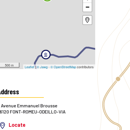
−
500 m
Leaflet
|
© Jawg
-
© OpenStreetMap
contributors
Address
 Avenue Emmanuel Brousse
6120 FONT-ROMEU-ODEILLO-VIA
Locate