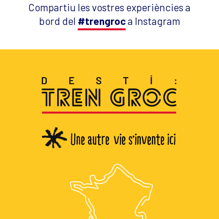
Compartiu les vostres experiències a
bord del
#trengroc
a Instagram