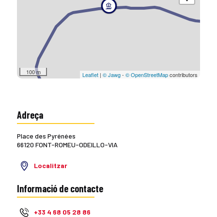
100 m
Leaflet
|
© Jawg
-
© OpenStreetMap
contributors
Adreça
Place des Pyrénées
66120 FONT-ROMEU-ODEILLO-VIA
Localitzar
Informació de contacte
+33 4 68 05 28 86