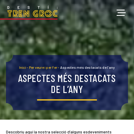
Inici
-
Per veure i per fer
-
Aspectes més destacats de l’any
ASPECTES MÉS DESTACATS
DE L’ANY
Descobriu aquí la nostra selecció d’alguns esdeveniments