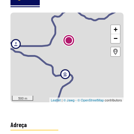
+
−
500 m
Leaflet
|
© Jawg
-
© OpenStreetMap
contributors
Adreça