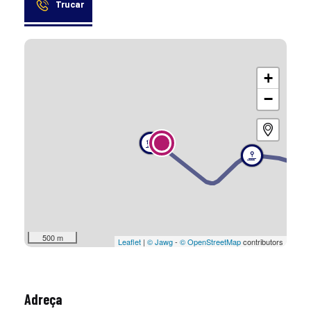
Trucar
+
−
500 m
Leaflet
|
© Jawg
-
© OpenStreetMap
contributors
Adreça