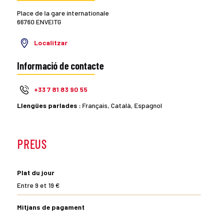
Place de la gare internationale
66760 ENVEITG
Localitzar
Informació de contacte
+33 7 81 83 90 55
Llengües parlades :
Français, Català, Espagnol
PREUS
Plat du jour
Entre 9 et 19 €
Mitjans de pagament