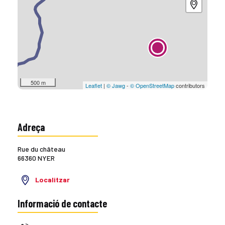
500 m
Leaflet
|
© Jawg
-
© OpenStreetMap
contributors
Adreça
Rue du château
66360 NYER
Localitzar
Informació de contacte