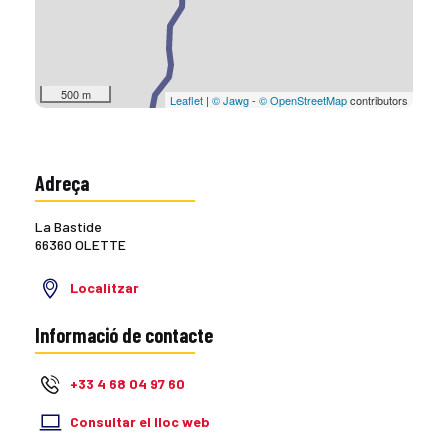
500 m
Leaflet
|
© Jawg
-
© OpenStreetMap
contributors
Adreça
La Bastide
66360 OLETTE
Localitzar
Informació de contacte
+33 4 68 04 97 60
Consultar el lloc web