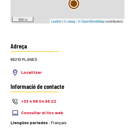
500 m
Leaflet
|
© Jawg
-
© OpenStreetMap
contributors
Adreça
66210 PLANES
Localitzar
Informació de contacte
+33 4 68 04 65 22
Consultar el lloc web
Llengües parlades :
Français