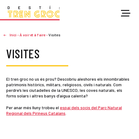
Inici
-
À voir et à faire
-
Visites
VISITES
El tren groc no us és prou? Descobriu aleshores els innombrables
patrimonis històrics, militars, religiosos, civils i naturals. Com
perdre’s les ciutadelles de la UNESCO, les coves naturals, els
forns solars i altres banys d’aigua calenta?
Per anar més lluny trobeu el
espai dels socis del Parc Natural
Regional dels Pirineus Catalans
.