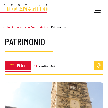
Inicio
-
À voir et à faire
-
Visites
-
Patrimonio
PATRIMONIO
Filtrar
12
resultado(s)