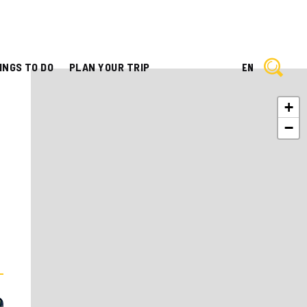
INGS TO DO
PLAN YOUR TRIP
EN
+
−