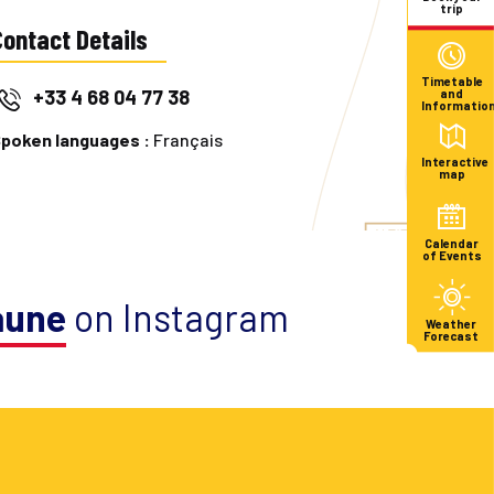
trip
Contact Details
Timetable
+33 4 68 04 77 38
and
Informatio
poken languages :
Français
Interactive
map
Calendar
of Events
aune
on Instagram
Weather
Forecast