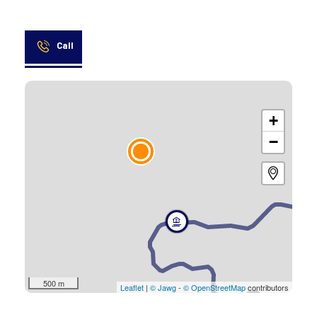
Call
+
−
500 m
Leaflet
|
© Jawg
-
© OpenStreetMap
contributors