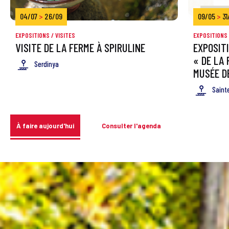
04/07
>
26/09
09/05
>
31
EXPOSITIONS / VISITES
EXPOSITIONS 
VISITE DE LA FERME À SPIRULINE
EXPOSIT
« DE LA 
Serdinya
MUSÉE D
Saint
À faire aujourd'hui
Consulter l'agenda