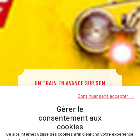
UN TRAIN EN AVANCE SUR SON
TEMPS
Continuer sans accepter →
Dès 1905, le choix de l'énergie
renouvelable dans les Pyrénées-
Gérer le
Orientales !
consentement aux
cookies
Ce site internet utilise des cookies afin d'enrichir votre expérience