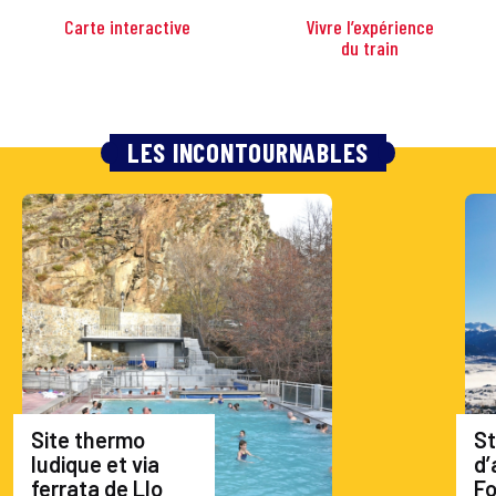
Carte interactive
Vivre l’expérience
du train
LES INCONTOURNABLES
Site thermo
St
ludique et via
d’
ferrata de Llo
F