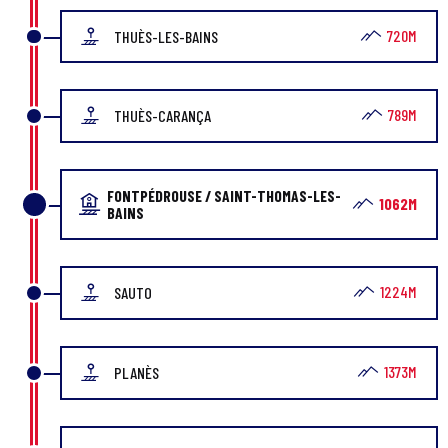
720M
THUÈS-LES-BAINS
789M
THUÈS-CARANÇA
FONTPÉDROUSE / SAINT-THOMAS-LES-
1062M
BAINS
1224M
SAUTO
1373M
PLANÈS