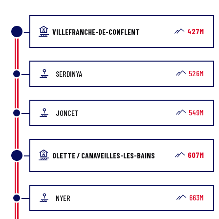
427M
VILLEFRANCHE-DE-CONFLENT
526M
SERDINYA
549M
JONCET
607M
OLETTE / CANAVEILLES-LES-BAINS
663M
NYER