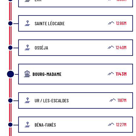
1286M
SAINTE LÉOCADIE
1240M
OSSÉJA
1143M
BOURG-MADAME
1187M
UR / LES-ESCALDES
1227M
BÉNA-FANÈS