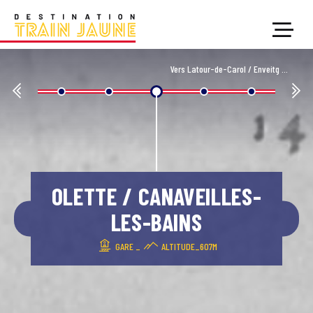
Vers Latour-de-Carol / Enveitg
OLETTE / CANAVEILLES-
LES-BAINS
GARE _
ALTITUDE_607M