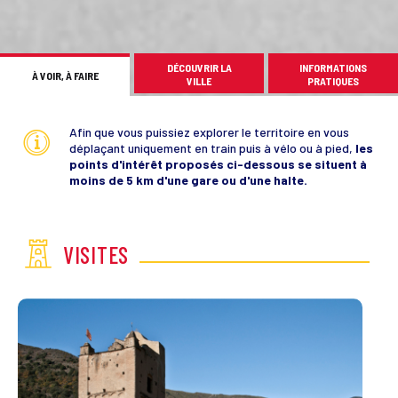
DÉCOUVRIR LA
INFORMATIONS
À VOIR, À FAIRE
VILLE
PRATIQUES
Afin que vous puissiez explorer le territoire en vous
déplaçant uniquement en train puis à vélo ou à pied,
les
points d'intérêt proposés ci-dessous se situent à
moins de 5 km d'une gare ou d'une halte.
VISITES