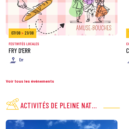
07/08
>
21/08
FESTIVITÉS LOCALES
C
FRY D’ERR
C
Err
Voir tous les événements
ACTIVITÉS DE PLEINE NATURE