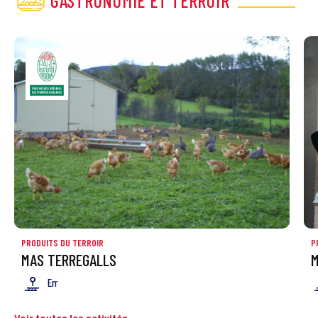
GASTRONOMIE ET TERROIR
PRODUITS DU TERROIR
P
MAS TERREGALLS
M
Err
Voir toutes les activités