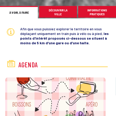
DÉCOUVRIR LA
INFORMATIONS
À VOIR, À FAIRE
VILLE
PRATIQUES
Afin que vous puissiez explorer le territoire en vous
déplaçant uniquement en train puis à vélo ou à pied,
les
points d'intérêt proposés ci-dessous se situent à
moins de 5 km d'une gare ou d'une halte.
AGENDA