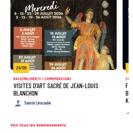
26/08
11
RASSEMBLEMENTS / COMMÉMORATIONS
CON
VISITES D’ART SACRÉ DE JEAN-LOUIS
FE
BLANCHON
BA
KU
Sainte Léocadie
Voir tous les évémenements