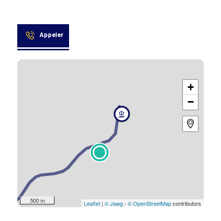
Appeler
+
−
500 m
Leaflet
|
© Jawg
-
© OpenStreetMap
contributors