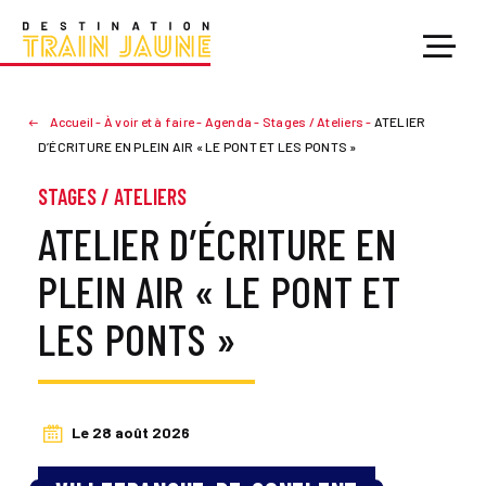
Accueil
-
À voir et à faire
-
Agenda
-
Stages / Ateliers
-
ATELIER
D’ÉCRITURE EN PLEIN AIR « LE PONT ET LES PONTS »
STAGES / ATELIERS
ATELIER D’ÉCRITURE EN
PLEIN AIR « LE PONT ET
LES PONTS »
Le 28 août 2026