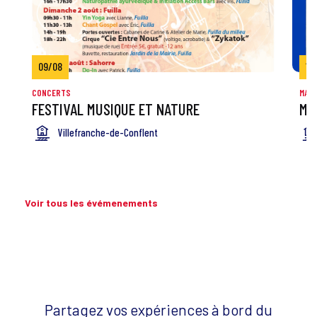
09/08
10
CONCERTS
MARC
FESTIVAL MUSIQUE ET NATURE
MA
Villefranche-de-Conflent
Voir tous les évémenements
Partagez vos expériences à bord du