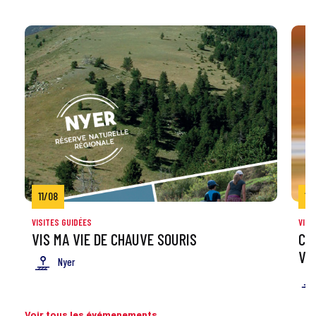
11/08
12
VISITES GUIDÉES
VISI
VIS MA VIE DE CHAUVE SOURIS
CO
VI
Nyer
Voir tous les évémenements