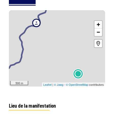
+
−
500 m
Leaflet
|
© Jawg
-
© OpenStreetMap
contributors
Lieu de la manifestation