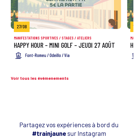
27/08
13
MANIFESTATIONS SPORTIVES
/
STAGES / ATELIERS
MANI
HAPPY HOUR – MINI GOLF – JEUDI 27 AOÛT
HA
Font-Romeu / Odeillo / Via
Voir tous les évémenements
Partagez vos expériences à bord du
#trainjaune
sur Instagram