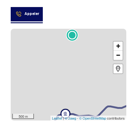
Appeler
+
−
500 m
Leaflet
|
© Jawg
-
© OpenStreetMap
contributors