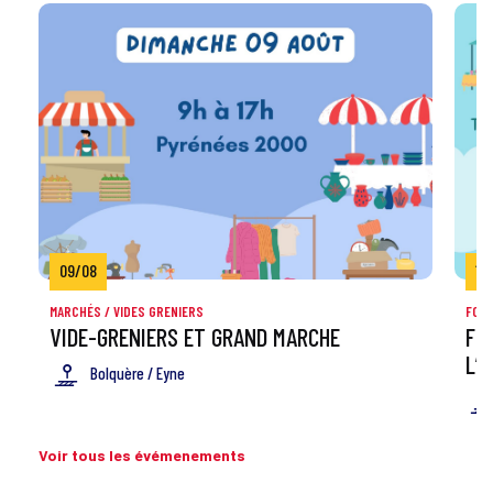
09/08
13
MARCHÉS / VIDES GRENIERS
FOIR
VIDE-GRENIERS ET GRAND MARCHE
FO
L’
Bolquère / Eyne
Voir tous les évémenements