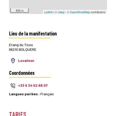
500 m
Leaflet
|
© Jawg
-
© OpenStreetMap
contributors
Lieu de la manifestation
Etang du Ticou
66210 BOLQUERE
Localiser
Coordonnées
+33 6 34 52 68 07
Langues parlées :
Français
TARIFS