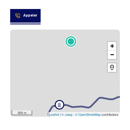
Appeler
+
−
500 m
Leaflet
|
© Jawg
-
© OpenStreetMap
contributors