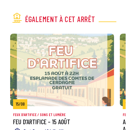
ÉGALEMENT À CET ARRÊT
15/08
16
FEUX D’ARTIFICE / SONS ET LUMIÈRE
FEST
FEU D’ARTIFICE – 15 AOÛT
AC
AO