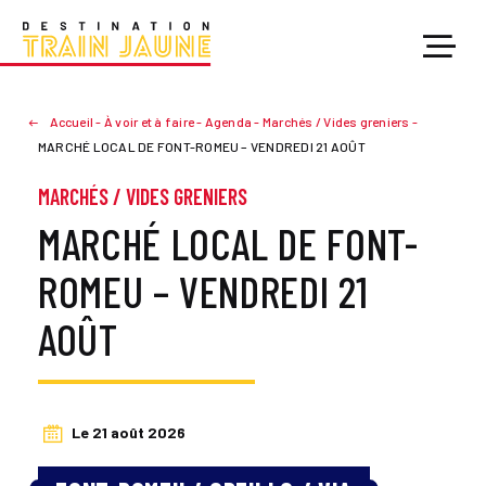
Accueil
-
À voir et à faire
-
Agenda
-
Marchés / Vides greniers
-
MARCHÉ LOCAL DE FONT-ROMEU – VENDREDI 21 AOÛT
MARCHÉS / VIDES GRENIERS
MARCHÉ LOCAL DE FONT-
ROMEU – VENDREDI 21
AOÛT
Le 21 août 2026