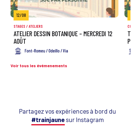
12/08
26
STAGES / ATELIERS
COMP
ATELIER DESSIN BOTANIQUE – MERCREDI 12
TO
AOÛT
PO
Font-Romeu / Odeillo / Via
Voir tous les évémenements
Partagez vos expériences à bord du
#trainjaune
sur Instagram