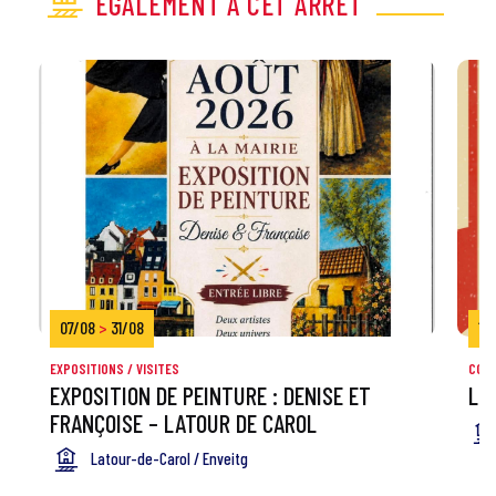
ÉGALEMENT À CET ARRÊT
07/08
>
31/08
14
EXPOSITIONS / VISITES
CON
EXPOSITION DE PEINTURE : DENISE ET
LA
FRANÇOISE – LATOUR DE CAROL
Latour-de-Carol / Enveitg