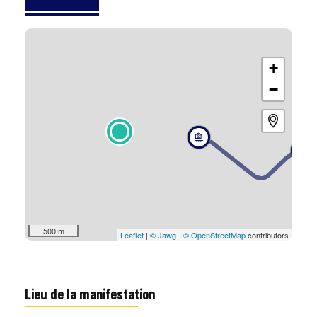
+
−
500 m
Leaflet
|
© Jawg
-
© OpenStreetMap
contributors
Lieu de la manifestation