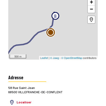
+
−
500 m
Leaflet
|
© Jawg
-
© OpenStreetMap
contributors
Adresse
58 Rue Saint Jean
66500 VILLEFRANCHE-DE-CONFLENT
Localiser