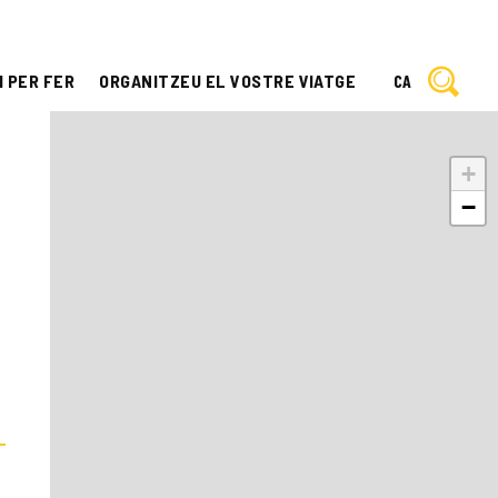
I PER FER
ORGANITZEU EL VOSTRE VIATGE
CA
+
−