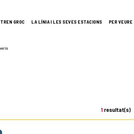
 TREN GROC
LA LÍNIA I LES SEVES ESTACIONS
PER VEURE 
aeris
1
resultat(s)