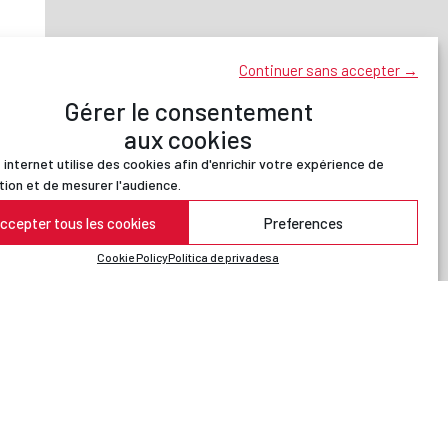
Continuer sans accepter →
Gérer le consentement
aux cookies
 internet utilise des cookies afin d'enrichir votre expérience de
tion et de mesurer l'audience.
ccepter tous les cookies
Preferences
Cookie Policy
Política de privadesa
30 m
Leaflet
|
© Jawg
-
© OpenStreetMap
contributors