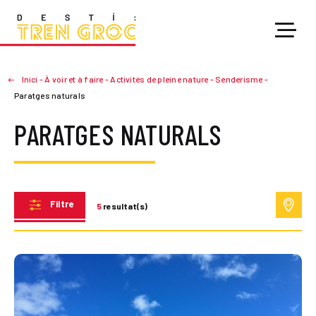
Inici
-
À voir et à faire
-
Activités de pleine nature
-
Senderisme
-
Paratges naturals
PARATGES NATURALS
Filtre
5
resultat(s)