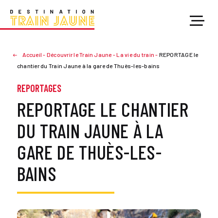
Accueil
-
Découvrir le Train Jaune
-
La vie du train
-
REPORTAGE le
chantier du Train Jaune à la gare de Thuès-les-bains
REPORTAGES
REPORTAGE LE CHANTIER
DU TRAIN JAUNE À LA
GARE DE THUÈS-LES-
BAINS