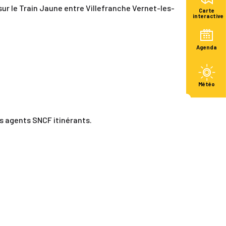
 sur le Train Jaune entre Villefranche Vernet-les-
Carte
interactive
Agenda
Météo
s agents SNCF itinérants.
.