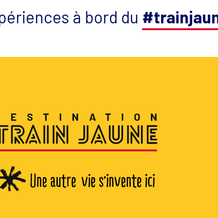
périences à bord du
#trainjau