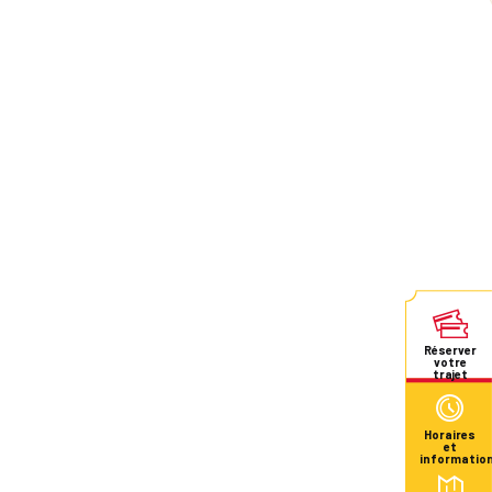
Réserver
votre
trajet
Horaires
et
informatio