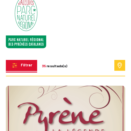
Filtrar
35
resultado(s)